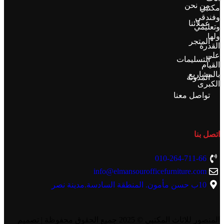
من نحن
مكتبي
وفندقي
عملائنا
وتعليمي
ولها
المتجر
القدرة
علي
التسليمات
القيام
بالمشاريع
المدونة
الكبرى
تواصل معنا
اتصل بنا
010-264-711-66
info@elmansourofficefurniture.com
10ب حسن مأمون. المنطقة السادسة.مدينة نصر
المنصور للاثاث المكتبي
© 2025 جميع الحقوق محفوظة | تصميم