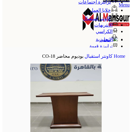
ترابيزة اجتماعات
Menu
خلايا العمل
كاونتر استقبال
الانتريهات
الكراسي
معدن
ترابيزة قهوة
الإنجليزية
Home
كاونتر استقبال
بوديوم محاضر CO-18