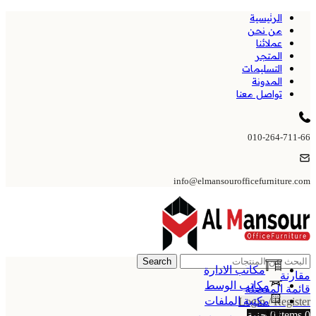
الرئيسية
من نحن
عملائنا
المتجر
التسليمات
المدونة
تواصل معنا
010-264-711-66
info@elmansourofficefurniture.com
Search
مكاتب الادارة
مقارنة
مكاتب الوسط
قائمة المفضلة
مكتبة الملفات
Login / Register
0
items
0
جنية