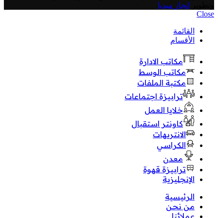
وتطوير
انجاز ميديا
Close
القائمة
الأقسام
مكاتب الادارة
مكاتب الوسط
مكتبة الملفات
ترابيزة اجتماعات
خلايا العمل
كاونتر استقبال
الانتريهات
الكراسي
معدن
ترابيزة قهوة
الإنجليزية
الرئيسية
من نحن
عملائنا